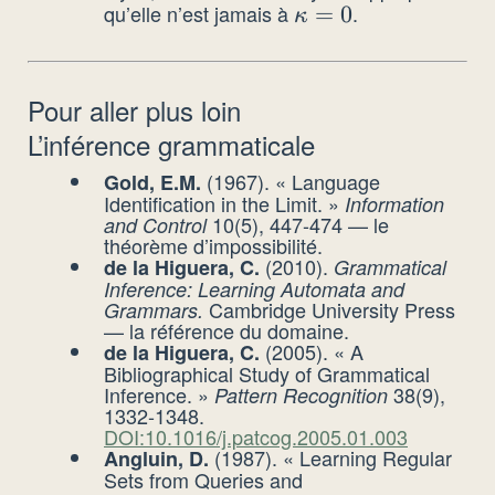
qu’elle n’est jamais à
.
\kappa
=
0
κ
= 0
Pour aller plus loin
L’inférence grammaticale
(1967). « Language
Gold, E.M.
Identification in the Limit. »
Information
10(5), 447-474 — le
and Control
théorème d’impossibilité.
(2010).
de la Higuera, C.
Grammatical
Inference: Learning Automata and
Cambridge University Press
Grammars.
— la référence du domaine.
(2005). « A
de la Higuera, C.
Bibliographical Study of Grammatical
Inference. »
38(9),
Pattern Recognition
1332-1348.
DOI:10.1016/j.patcog.2005.01.003
(1987). « Learning Regular
Angluin, D.
Sets from Queries and