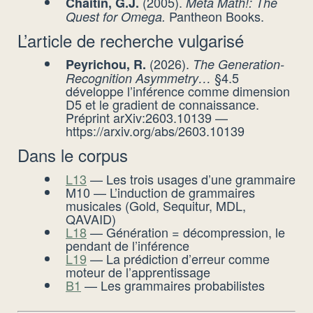
(2005).
Chaitin, G.J.
Meta Math!: The
Pantheon Books.
Quest for Omega.
L’article de recherche vulgarisé
(2026).
Peyrichou, R.
The Generation-
§4.5
Recognition Asymmetry…
développe l’inférence comme dimension
D5 et le gradient de connaissance.
Préprint arXiv:2603.10139 —
https://arxiv.org/abs/2603.10139
Dans le corpus
L13
— Les trois usages d’une grammaire
M10 — L’induction de grammaires
musicales (Gold, Sequitur, MDL,
QAVAID)
L18
— Génération = décompression, le
pendant de l’inférence
L19
— La prédiction d’erreur comme
moteur de l’apprentissage
B1
— Les grammaires probabilistes