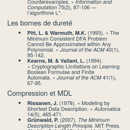
Counterexamples. »
Information and
75(2), 87-106 —
Computation
l’algorithme L*.
Les bornes de dureté
(1993). « The
Pitt, L. & Warmuth, M.K.
Minimum Consistent DFA Problem
Cannot Be Approximated within Any
Polynomial. »
40(1),
Journal of the ACM
95-142.
(1994).
Kearns, M. & Valiant, L.
« Cryptographic Limitations on Learning
Boolean Formulae and Finite
Automata. »
41(1),
Journal of the ACM
67-95.
Compression et MDL
(1978). « Modeling by
Rissanen, J.
Shortest Data Description. »
Automatica
14(5), 465-471.
(2007).
Grünwald, P.
The Minimum
MIT Press.
Description Length Principle.