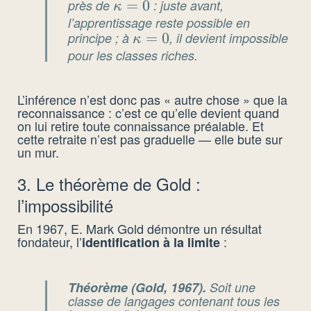
près de
\kappa
=
0
: juste avant,
κ
l’apprentissage reste possible en
= 0
principe ; à
\kappa
=
0
, il devient impossible
κ
pour les classes riches.
= 0
L’inférence n’est donc pas « autre chose » que la
reconnaissance : c’est ce qu’elle devient quand
on lui retire toute connaissance préalable. Et
cette retraite n’est pas graduelle — elle bute sur
un mur.
3. Le théorème de Gold :
l’impossibilité
En 1967, E. Mark Gold démontre un résultat
fondateur, l’
:
identification à la limite
Théorème (Gold, 1967).
Soit une
classe de langages contenant tous les