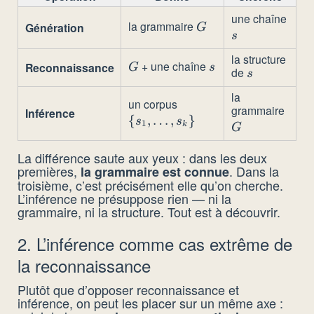
une chaîne
s
la grammaire
G
Génération
G
s
la structure
+ une chaîne
G
s
Reconnaissance
G
s
de
s
s
la
un corpus
\
grammaire
G
Inférence
{
,
…
,
{s_1,
}
s
s
1
k
G
\dots,
s_k\}
La différence saute aux yeux : dans les deux
premières,
. Dans la
la grammaire est connue
troisième, c’est précisément elle qu’on cherche.
L’inférence ne présuppose rien — ni la
grammaire, ni la structure. Tout est à découvrir.
2. L’inférence comme cas extrême de
la reconnaissance
Plutôt que d’opposer reconnaissance et
inférence, on peut les placer sur un même axe :