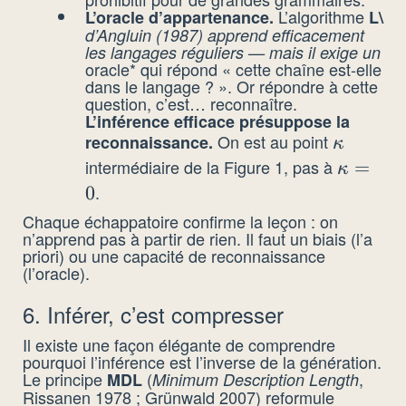
L’algorithme
L’oracle d’appartenance.
L\
d’Angluin (1987) apprend efficacement
les langages réguliers — mais il exige un
oracle* qui répond « cette chaîne est-elle
dans le langage ? ». Or répondre à cette
question, c’est… reconnaître.
L’inférence efficace présuppose la
On est au point
reconnaissance.
\kappa
κ
intermédiaire de la Figure 1, pas à
\kappa
=
κ
= 0
.
0
Chaque échappatoire confirme la leçon : on
n’apprend pas à partir de rien. Il faut un biais (l’a
priori) ou une capacité de reconnaissance
(l’oracle).
6. Inférer, c’est compresser
Il existe une façon élégante de comprendre
pourquoi l’inférence est l’inverse de la génération.
Le principe
(
,
MDL
Minimum Description Length
Rissanen 1978 ; Grünwald 2007) reformule