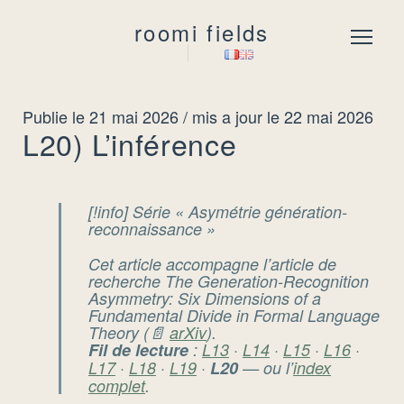
roomi fields
Menu
Publie le 21 mai 2026
/ mis a jour le 22 mai 2026
L20) L’inférence
[!info] Série « Asymétrie génération-
reconnaissance »
Cet article accompagne l’article de
recherche
The Generation-Recognition
Asymmetry: Six Dimensions of a
Fundamental Divide in Formal Language
Theory
(📄
arXiv
).
Fil de lecture
:
L13
·
L14
·
L15
·
L16
·
L17
·
L18
·
L19
·
L20
— ou l’
index
complet
.