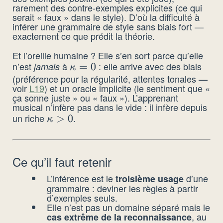
rarement des contre-exemples explicites (ce qui
serait « faux » dans le style). D’où la difficulté à
inférer une grammaire de style sans biais fort —
exactement ce que prédit la théorie.
Et l’oreille humaine ? Elle s’en sort parce qu’elle
n’est
à
: elle arrive avec des biais
jamais
\kappa
=
0
κ
(préférence pour la régularité, attentes tonales —
= 0
voir
L19
) et un oracle implicite (le sentiment que «
ça sonne juste » ou « faux »). L’apprenant
musical n’infère pas dans le vide : il infère depuis
un riche
.
\kappa
>
0
κ
> 0
Ce qu’il faut retenir
L’inférence est le
d’une
troisième usage
grammaire : deviner les règles à partir
d’exemples seuls.
Elle n’est pas un domaine séparé mais le
, au
cas extrême de la reconnaissance