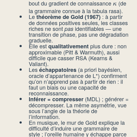
bout du gradient de connaissance
(de
\kappa
κ
la grammaire connue à la tabula rasa).
Le
: à partir
théorème de Gold (1967)
de données positives seules, les classes
riches ne sont
identifiables — une
pas
transition de phase, pas une dégradation
graduelle.
Elle est
plus dure : non
qualitativement
approximable (Pitt & Warmuth), aussi
difficile que casser RSA (Kearns &
Valiant).
Les
(a priori bayésien,
échappatoires
oracle d’appartenance de L*) confirment
qu’on n’apprend pas à partir de rien : il
faut un biais ou une capacité de
reconnaissance.
(MDL) ; générer =
Inférer = compresser
décompresser. La même asymétrie, vue
sous l’angle de la théorie de
l’information.
En musique, le mur de Gold explique la
difficulté d’induire une grammaire de
style ; l’oreille humaine y échappe parce