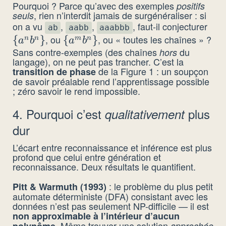
Pourquoi ? Parce qu’avec des exemples
positifs
, rien n’interdit jamais de surgénéraliser : si
seuls
on a vu
,
,
, faut-il conjecturer
\{a
ab
aabb
aaabbb
, ou
, ou « toutes les chaînes » ?
{
}
\
{
}
b^n
n
n
m
n
a
b
a
b
Sans contre-exemples (des chaînes
du
hors
{a^m
langage), on ne peut pas trancher. C’est la
b^n\}
de la Figure 1 : un soupçon
transition de phase
de savoir préalable rend l’apprentissage possible
; zéro savoir le rend impossible.
4. Pourquoi c’est
plus
qualitativement
dur
L’écart entre reconnaissance et inférence est plus
profond que celui entre génération et
reconnaissance. Deux résultats le quantifient.
: le problème du plus petit
Pitt & Warmuth (1993)
automate déterministe (DFA) consistant avec les
données n’est pas seulement NP-difficile — il est
non approximable à l’intérieur d’aucun
. Même trouver une solution
approchée