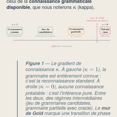
celui de la
connaissance grammaticale
, que nous noterons
(kappa).
disponible
\kappa
κ
Figure 1
— Le gradient de
connaissance
\kappa
. À gauche (
\kappa
=
1
), la
κ
κ
grammaire est entièrement connue :
= 1
c’est la reconnaissance standard. À
droite (
\kappa
=
0
), aucune connaissance
κ
préalable : c’est l’inférence pure. Entre
= 0
les deux, des régimes intermédiaires
(jeu de grammaires candidates,
grammaire partielle avec oracle). Le
mur
de Gold
marque une transition de phase