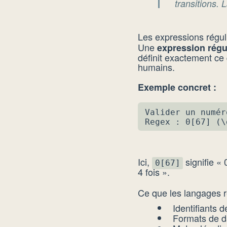
transitions.
Les expressions réguliè
Une
expression régu
définit exactement ce 
humains.
Exemple concret :
Valider un numér
Regex : 0[67] (\
Ici,
signifie « 
0[67]
4 fois ».
Ce que les langages r
Identifiants d
Formats de d