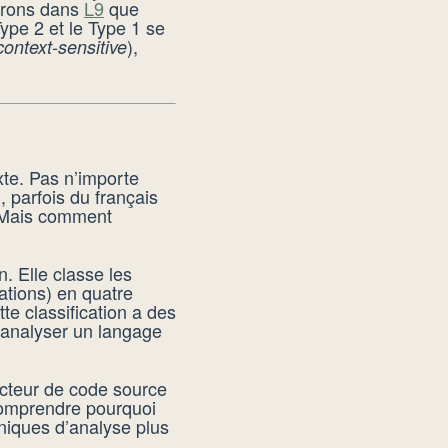
errons dans
L9
que
Type 2 et le Type 1 se
),
context-sensitive
te. Pas n’importe
, parfois du français
é. Mais comment
 Elle classe les
ations) en quatre
te classification a des
r analyser un langage
ucteur de code source
comprendre pourquoi
niques d’analyse plus