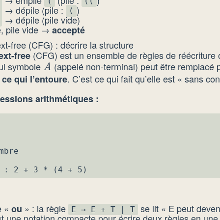
(
((
→ dépile (pile :
)
(
→ dépile (pile vide)
e, pile vide →
accepté
-free (CFG) : décrire la structure
(CFG) est un ensemble de règles de réécriture 
xt-free
eul symbole
(appelé non-terminal) peut être remplacé
A
A
. C’est ce qui fait qu’elle est « sans con
e qui l’entoure
ssions arithmétiques :
bre

 : 2 + 3 * (4 + 5)
e «
» : la règle
se lit « E peut deven
ou
E → E + T | T
st une notation compacte pour écrire deux règles en une