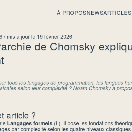
À PROPOS
NEWS
ARTICLES
26
/ mis a jour le 19 février 2026
érarchie de Chomsky expliq
t
ser tous les langages de programmation, les langues h
sicales selon leur complexité ? Noam Chomsky a propo
t article ?
érie
(L). Il pose les fondations théoriq
Langages formels
ngages par complexité selon les quatre niveaux classiqu