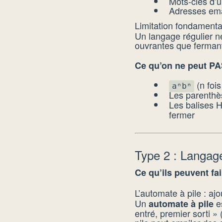
Mots-clés d’
Adresses emai
Limitation fondament
Un langage régulier ne
ouvrantes que fermant
Ce qu’on ne peut PAS
(n fois
aⁿbⁿ
Les parenthè
Les balises
fermer
Type 2 : Langage
Ce qu’ils peuvent fai
L’automate à pile : a
Un
es
automate à pile
entré, premier sorti » 