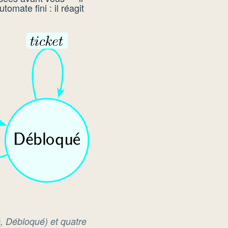
omate fini : il réagit
é
,
Débloqué
) et quatre