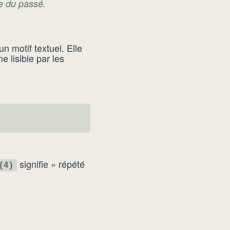
e du passé.
n motif textuel. Elle
 lisible par les
signifie « répété
{4}