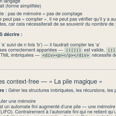
un langage
l (forme simplifiée)
ale : pas de mémoire = pas de comptage
 peut pas « compter ». Il ne peut pas vérifier qu’il y a 
es, car cela nécessiterait de se souvenir du nombre de
 décrire :
 ‘a’ suivi de n fois ‘b’) — il faudrait compter les ‘a’
ses correctement appariées —
est valide,
((()))
(()
 HTML imbriquées —
nécessite de
<div><p></p></div>
s context-free — « La pile magique »
Gérer les structures imbriquées, les récursions, les
re :
jouter une mémoire
t un automate fini augmenté d’une pile — une mémoire 
(LIFO). Contrairement à l’automate fini qui ne retient qu’