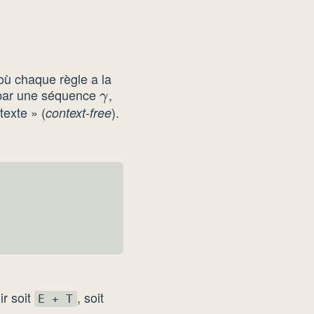
où chaque règle a la
 par une séquence
,
\gamma
γ
texte » (
).
context-free
ir soit
, soit
E + T
.