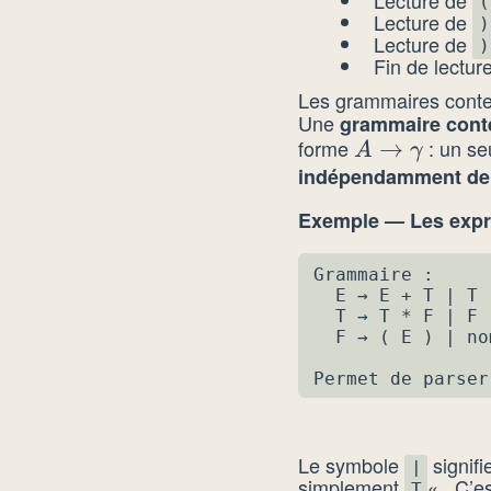
(
Lecture de
)
Lecture de
)
Fin de lectur
Les grammaires context
Une
grammaire conte
forme
: un s
A \to
→
A
γ
indépendamment de c
\gamma
Exemple — Les expre
Grammaire :

  E → E + T | T

  T → T * F | F

  F → ( E ) | nom
Permet de parser
Le symbole
signifi
|
simplement
« . C’e
T