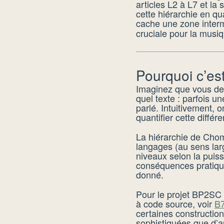
articles L2 à L7 et la
cette hiérarchie en qu
cache une zone inter
cruciale pour la musiq
Pourquoi c’es
Imaginez que vous de
quel texte : parfois u
parlé. Intuitivement, 
quantifier cette différ
La hiérarchie de Chom
langages (au sens lar
niveaux selon la puiss
conséquences pratiques
donné.
Pour le projet BP2SC 
à code source, voir
B
certaines constructio
sophistiquées que d’a