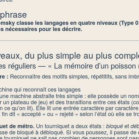
 phrase
msky classe les langages en quatre niveaux (Type 0 
s nécessaires pour les décrire.
veaux, du plus simple au plus comp
es réguliers — « La mémoire d’un poisson 
Reconnaître des motifs simples, répétitifs, sans imbr
re :
achine qui reconnaît ces langages
une machine abstraite très simple : elle possède un nomb
un plateau de jeu) et des transitions entre ces états (
n ce qu’on lit). Elle lit une entrée caractère par caractèr
 fin dit « accepté » ou « rejeté » selon l’état où elle se tr
Un tourniquet a deux états :
et
quet de métro.
bloqué
dé
passe de bloqué à débloqué. Si vous poussez, il passe de
Le tourniquet ne sait pas combien de personnes sont pas