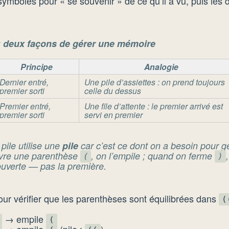
symboles pour « se souvenir » de ce qu’il a vu, puis les 
e : deux façons de gérer une mémoire
Principe
Analogie
Dernier entré,
Une pile d’assiettes : on prend toujours
premier sorti
celle du dessus
Premier entré,
Une file d’attente : le premier arrivé est
premier sorti
servi en premier
pile utilise une
pile
car c’est ce dont on a besoin pour gér
vre une parenthèse
, on l’empile ; quand on ferme
(
)
uverte — pas la première.
ur vérifier que les parenthèses sont équilibrées dans
(
→ empile
(
→ empile
(pile :
)