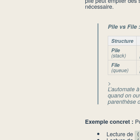
pile peut empiler des 
nécessaire.
Pile vs Fil
Structure
Pile
(stack)
File
(queue)
>
L’automate à 
quand on ou
parenthèse o
Po
Exemple concret :
Lecture de
(
Lecture de