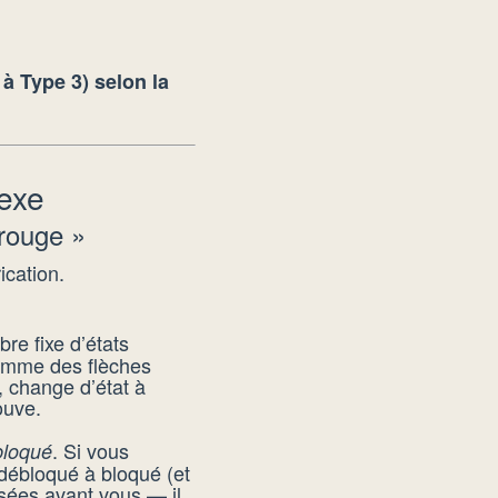
à Type 3) selon la
lexe
rouge »
ication.
re fixe d’états
comme des flèches
e, change d’état à
ouve.
. Si vous
bloqué
 débloqué à bloqué (et
sées avant vous — il