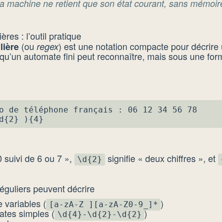
 La machine ne retient que son état courant, sans mémoir
res : l’outil pratique
(ou
) est une notation compacte pour décrire u
lière
regex
qu’un automate fini peut reconnaître, mais sous une forme
o de téléphone français : 06 12 34 56 78

d{2} ){4}
0 suivi de 6 ou 7 »,
signifie « deux chiffres », et
\d{2}
éguliers peuvent décrire
e variables (
)
[a-zA-Z_][a-zA-Z0-9_]*
ates simples (
)
\d{4}-\d{2}-\d{2}