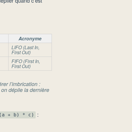
dépiler quand c’est
Acronyme
LIFO (
Last In,
First Out
)
FIFO (
First In,
First Out
)
er l’imbrication :
, on dépile la dernière
:
(a + b) * c)