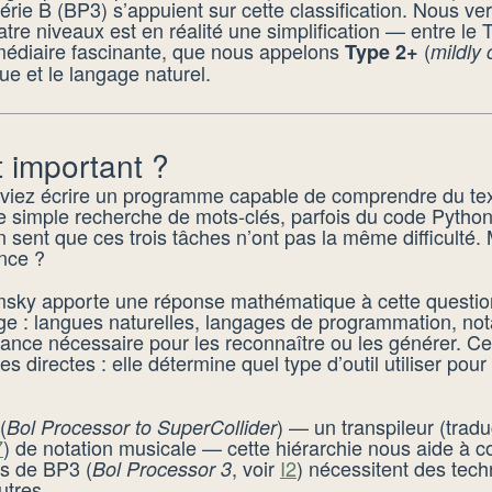
 série B (BP3) s’appuient sur cette classification. Nous v
atre niveaux est en réalité une simplification — entre le 
médiaire fascinante, que nous appelons
(
Type 2+
mildly 
ue et le langage naturel.
t important ?
viez écrire un programme capable de comprendre du tex
ne simple recherche de mots-clés, parfois du code Python
on sent que ces trois tâches n’ont pas la même difficult
ence ?
sky apporte une réponse mathématique à cette question.
ge : langues naturelles, langages de programmation, not
ance nécessaire pour les reconnaître ou les générer. Cet
 directes : elle détermine quel type d’outil utiliser pou
(
) — un transpileur (trad
Bol Processor to SuperCollider
7
) de notation musicale — cette hiérarchie nous aide à 
ns de BP3 (
, voir
I2
) nécessitent des tech
Bol Processor 3
utres.