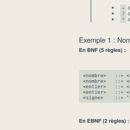
é
+
é
?
é
*
Exemple 1 : Nomb
En BNF (5 règles) :
<nombre>   ::= <
<nombre>   ::= <
<entier>   ::= <
<entier>   ::= <
<signe>    ::= "
En EBNF (2 règles) :