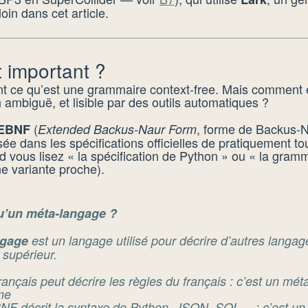
oin dans cet article.
t important ?
t ce qu’est une grammaire context-free. Mais comment 
 ambiguë, et lisible par des outils automatiques ?
(
, forme de Backus-N
EBNF
Extended Backus-Naur Form
isée dans les spécifications officielles de pratiquement t
vous lisez « la spécification de Python » ou « la gra
e variante proche).
u’un méta-langage ?
ngage
est un langage utilisé pour décrire d’autres langag
 supérieur.
rançais peut décrire les règles du français : c’est un mét
me
NF décrit la syntaxe de Python, JSON, SQL… : c’est un