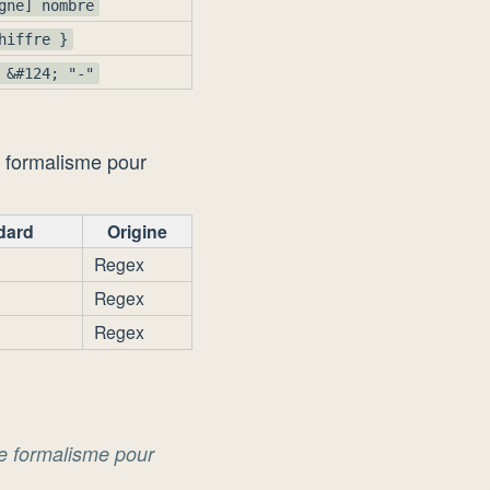
gne] nombre
hiffre }
 &#124; "-"
n formalisme pour
dard
Origine
Regex
Regex
Regex
re formalisme pour