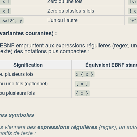
Zéro ou une fois
[ x ]
[si
Zéro ou plusieurs fois
{ x }
{ c
L’un ou l’autre
x &#124; y
"+"
variantes courantes) :
’EBNF empruntent aux expressions régulières (regex, u
texte) des notations plus compactes :
Signification
Équivalent EBNF stan
u plusieurs fois
x { x }
ou une fois (optionnel)
[ x ]
ou plusieurs fois
{ x }
ces symboles
s viennent des
expressions régulières
(regex), un aut
otifs de texte :