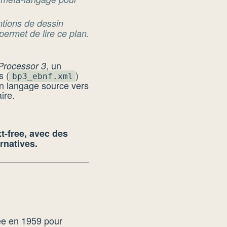
ntions de dessin
permet de lire ce plan.
, un
Processor 3
s (
)
bp3_ebnf.xml
 un langage source vers
ire.
t-free, avec des
rnatives.
ée en 1959 pour