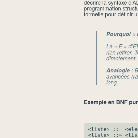
décrire la syntaxe d’
programmation structur
formelle pour définir 
Pourquoi « 
Le « E » d’E
rien retirer.
directement.
Analogie :
B
avancées (ra
long.
Exemple en BNF pur
<liste> ::= <elem
<liste> ::= <lis