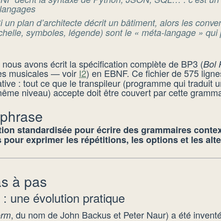
 langages
 un plan d’architecte décrit un bâtiment, alors les conve
chelle, symboles, légende) sont le « méta-langage » qui 
 nous avons écrit la spécification complète de BP3 (
Bol 
es musicales — voir
I2
) en EBNF. Ce fichier de 575 ligne
tive : tout ce que le transpileur (programme qui traduit
ême niveau) accepte doit être couvert par cette gramma
 phrase
tion standardisée pour écrire des grammaires contex
pour exprimer les répétitions, les options et les alte
as à pas
 une évolution pratique
, du nom de John Backus et Peter Naur) a été invent
orm