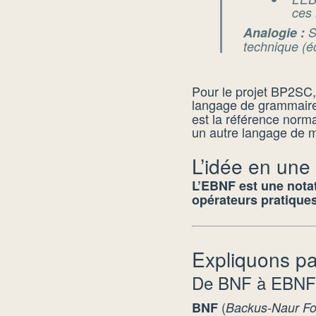
ces
Analogie :
Si
technique (é
Pour le projet BP2SC,
langage de grammair
est la référence norma
un autre langage de m
L’idée en une
L’EBNF est une nota
opérateurs pratiques 
Expliquons p
De BNF à EBNF :
(
BNF
Backus-Naur F