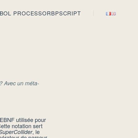
BOL PROCESSOR
BPSCRIPT
 ? Avec un méta-
n EBNF utilisée pour
Cette notation sert
, le
SuperCollider
nérateur de parseur