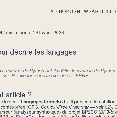
À PROPOS
NEWS
ARTICLES
26
/ mis a jour le 19 février 2026
ur décrire les langages
créateurs de Python ont-ils défini la syntaxe de Python
n sûr. Bienvenue dans le monde de l’EBNF.
t article ?
de la série
(L). Il présente la notatio
Langages formels
 context-free (CFG,
— voir
L2
). 
Context-Free Grammar
arseur (analyseur syntaxique) du projet BP2SC (
BP3-to-
t BP3 en SuperCollider — voir
B7
), qui utilise
, un gé
Lark