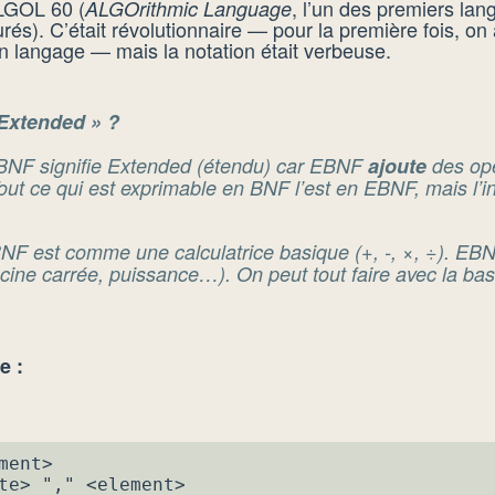
ALGOL 60 (
, l’un des premiers la
ALGOrithmic Language
és). C’était révolutionnaire — pour la première fois, on 
un langage — mais la notation était verbeuse.
Extended » ?
BNF signifie
Extended
(étendu) car EBNF
ajoute
des op
 Tout ce qui est exprimable en BNF l’est en EBNF, mais l’i
NF est comme une calculatrice basique (+, -, ×, ÷). EBN
cine carrée, puissance…). On peut tout faire avec la bas
e :
ent>

te> "," <element>