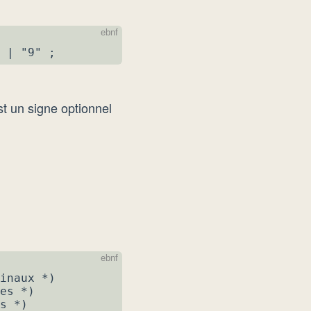
 | "9" ;
st un signe optionnel
inaux *)

es *)

s *)