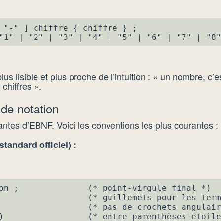
 "-" ] chiffre { chiffre } ;

"1" | "2" | "3" | "4" | "5" | "6" | "7" | "8"
us lisible et plus proche de l’intuition : « un nombre, c’e
 chiffres ».
de notation
riantes d’EBNF. Voici les conventions les plus courantes :
tandard officiel) :
on ;              (* point-virgule final *)

                  (* guillemets pour les term
                  (* pas de crochets angulair
)                 (* entre parenthèses-étoile