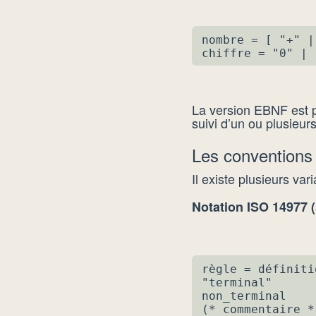
nombre = [ "+" |
chiffre = "0" | 
La version EBNF est pl
suivi d’un ou plusieurs
Les conventions 
Il existe plusieurs va
Notation ISO 14977 (s
règle = définiti
"terminal"      
non_terminal    
(* commentaire *