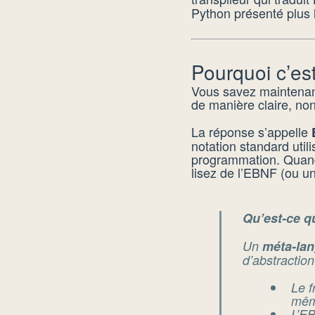
Python présenté plus l
Pourquoi c’es
Vous savez maintenan
de manière claire, non
La réponse s’appelle
notation standard util
programmation. Quand 
lisez de l’EBNF (ou un
Qu’est-ce q
Un
méta-la
d’abstraction
Le f
mê
L’EB