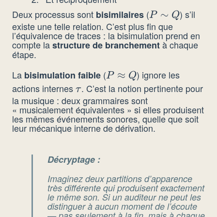
R
Deux processus sont
(
) s’il
bisimilaires
P
∼
P
Q
existe une telle relation. C’est plus fin que
\sim
l’équivalence de traces : la bisimulation prend en
Q
compte la
à chaque
structure de branchement
étape.
La
(
) ignore les
bisimulation faible
P
≈
P
Q
\approx
actions internes
. C’est la notion pertinente pour
\tau
τ
la musique : deux grammaires sont
Q
« musicalement équivalentes » si elles produisent
les mêmes événements sonores, quelle que soit
leur mécanique interne de dérivation.
Décryptage :
Imaginez deux partitions d’apparence
très différente qui produisent exactement
le même son. Si un auditeur ne peut les
distinguer à aucun moment de l’écoute
— pas seulement à la fin, mais à chaque