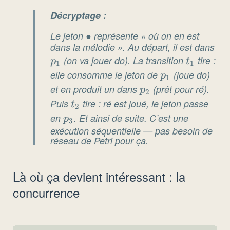
Décryptage :
Le jeton ● représente « où on en est
dans la mélodie ». Au départ, il est dans
p_
(on va jouer do). La transition
t_1
tire :
p
t
1
1
elle consomme le jeton de
p_1
(joue do)
p
1
et en produit un dans
p_2
(prêt pour ré).
p
2
Puis
t_2
tire : ré est joué, le jeton passe
t
2
en
p_3
. Et ainsi de suite. C’est une
p
3
exécution séquentielle — pas besoin de
réseau de Petri pour ça.
Là où ça devient intéressant : la
concurrence