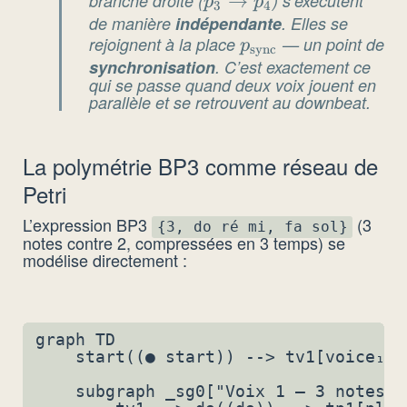
branche droite (
p_3
→
) s’exécutent
p
p
3
4
p_2
de manière
indépendante
. Elles se
\to
rejoignent à la place
p_{\text{sync}}
— un point de
p_4
p
sync
synchronisation
. C’est exactement ce
qui se passe quand deux voix jouent en
parallèle et se retrouvent au downbeat.
La polymétrie BP3 comme réseau de
Petri
L’expression BP3
(3
{3, do ré mi, fa sol}
notes contre 2, compressées en 3 temps) se
modélise directement :
graph TD

    start((● start)) --> tv1[voice₁] 
    subgraph _sg0["Voix 1 — 3 notes"]
