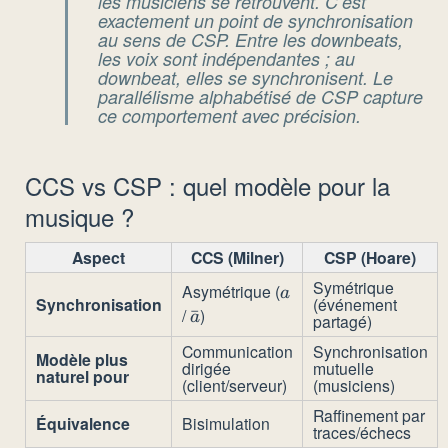
les musiciens se retrouvent. C’est
exactement un point de synchronisation
au sens de CSP. Entre les downbeats,
les voix sont indépendantes ; au
downbeat, elles se synchronisent. Le
parallélisme alphabétisé de CSP capture
ce comportement avec précision.
CCS vs CSP : quel modèle pour la
musique ?
Aspect
CCS (Milner)
CSP (Hoare)
Symétrique
Asymétrique (
a
a
Synchronisation
(événement
/
)
\bar{a}
ˉ
a
partagé)
Communication
Synchronisation
Modèle plus
dirigée
mutuelle
naturel pour
(client/serveur)
(musiciens)
Raffinement par
Équivalence
Bisimulation
traces/échecs