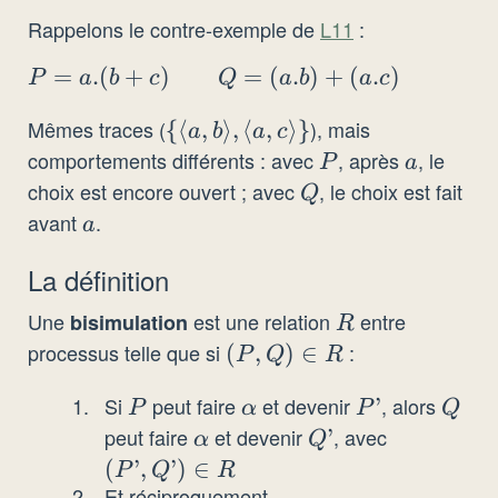
Rappelons le contre-exemple de
L11
:
P = a.
=
.
(
+
)
=
(
.
)
+
(
.
)
P
a
b
c
Q
a
b
a
c
(b + c)
Mêmes traces (
), mais
\{\langle
{⟨
,
⟩
,
⟨
,
⟩}
\qquad
a
b
a
c
a,b
comportements différents : avec
, après
, le
P
a
Q =
P
a
\rangle,
choix est encore ouvert ; avec
, le choix est fait
(a.b) +
Q
Q
\langle
(a.c)
avant
.
a
a
a,c
La définition
\rangle\}
Une
est une relation
entre
bisimulation
R
R
processus telle que si
:
(P,
(
,
)
∈
P
Q
R
Q)
Si
peut faire
et devenir
, alors
P
\alpha
P’
’
Q
P
\in
α
P
Q
peut faire
et devenir
, avec
\alpha
Q’
’
(P’,
R
α
Q
Q’)
(
’
,
’
)
∈
P
Q
R
Et réciproquement
\in