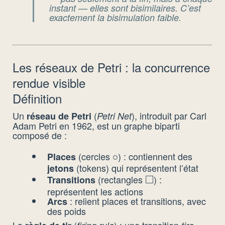
instant — elles sont bisimilaires. C’est
exactement la bisimulation faible.
Les réseaux de Petri : la concurrence
rendue visible
Définition
Un
(
), introduit par Carl
réseau de Petri
Petri Net
Adam Petri en 1962, est un graphe biparti
composé de :
(cercles
) : contiennent des
Places
\circ
∘
(tokens) qui représentent l’état
jetons
□
(rectangles
) :
Transitions
\square
représentent les actions
: relient places et transitions, avec
Arcs
des poids
La
(
) : une transition