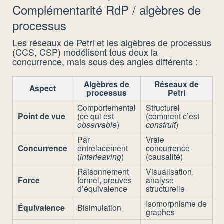
Complémentarité RdP / algèbres de
processus
Les réseaux de Petri et les algèbres de processus
(CCS, CSP) modélisent tous deux la
concurrence, mais sous des angles différents :
Algèbres de
Réseaux de
Aspect
processus
Petri
Comportemental
Structurel
Point de vue
(ce qui est
(comment c’est
observable
)
construit
)
Par
Vraie
Concurrence
entrelacement
concurrence
(
interleaving
)
(causalité)
Raisonnement
Visualisation,
Force
formel, preuves
analyse
d’équivalence
structurelle
Isomorphisme de
Équivalence
Bisimulation
graphes