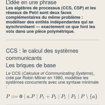
L’idée en une phrase
Les algèbres de processus (CCS, CSP) et les
réseaux de Petri sont deux faces
complémentaires du même problème :
modéliser des entités indépendantes qui se
synchronisent — exactement ce que font les
voix dans une pièce polymétrique.
CCS : le calcul des systèmes
communicants
Les briques de base
Le CCS (
),
Calculus of Communicating Systems
créé par Robin Milner en 1980, modélise les
systèmes concurrents avec une syntaxe minimale
:
0
P ::=
::=
∣
.
∣
+
∣
∣
∣
∖
{
}
P
a
P
P
P
P
P
P
a
1
2
1
2
\mathbf{0}