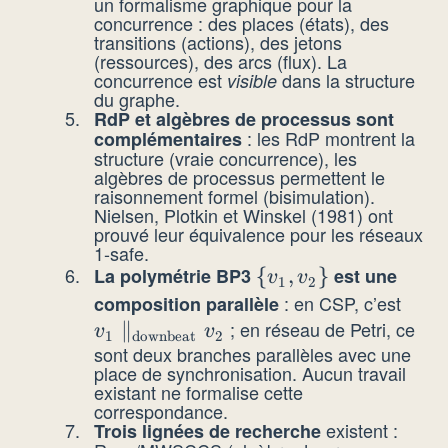
un formalisme graphique pour la
Q
concurrence : des places (états), des
transitions (actions), des jetons
(ressources), des arcs (flux). La
concurrence est
dans la structure
visible
du graphe.
RdP et algèbres de processus sont
: les RdP montrent la
complémentaires
structure (vraie concurrence), les
algèbres de processus permettent le
raisonnement formel (bisimulation).
Nielsen, Plotkin et Winskel (1981) ont
prouvé leur équivalence pour les réseaux
1-safe.
La polymétrie BP3
\
{
,
}
est une
v
v
1
2
{v_1,
: en CSP, c’est
composition parallèle
v_1
v_2\}
; en réseau de Petri, ce
∥
\par
v
v
1
downbeat
2
sont deux branches parallèles avec une
v_2
place de synchronisation. Aucun travail
existant ne formalise cette
correspondance.
existent :
Trois lignées de recherche