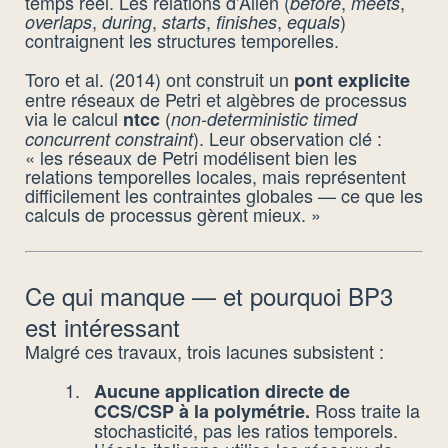
temps réel. Les relations d’Allen (
,
,
before
meets
,
,
,
,
)
overlaps
during
starts
finishes
equals
contraignent les structures temporelles.
Toro et al. (2014) ont construit un
pont explicite
entre réseaux de Petri et algèbres de processus
via le calcul
(
ntcc
non-deterministic timed
). Leur observation clé :
concurrent constraint
« les réseaux de Petri modélisent bien les
relations temporelles locales, mais représentent
difficilement les contraintes globales — ce que les
calculs de processus gèrent mieux. »
Ce qui manque — et pourquoi BP3
est intéressant
Malgré ces travaux, trois lacunes subsistent :
Aucune application directe de
Ross traite la
CCS/CSP à la polymétrie.
stochasticité, pas les ratios temporels.