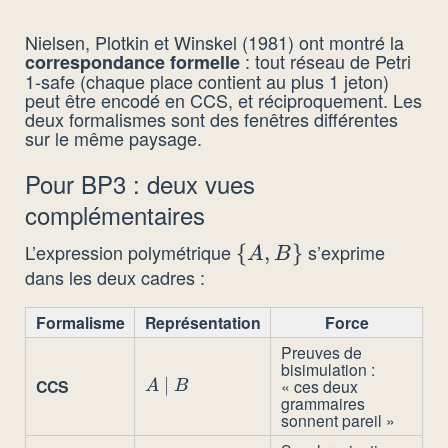
Nielsen, Plotkin et Winskel (1981) ont montré la
: tout réseau de Petri
correspondance formelle
1-safe (chaque place contient au plus 1 jeton)
peut être encodé en CCS, et réciproquement. Les
deux formalismes sont des fenêtres différentes
sur le même paysage.
Pour BP3 : deux vues
complémentaires
L’expression polymétrique
s’exprime
\
{
,
}
A
B
dans les deux cadres :
{A,
B\}
Formalisme
Représentation
Force
Preuves de
bisimulation :
A
∣
CCS
« ces deux
A
B
grammaires
\mid
sonnent pareil »
B