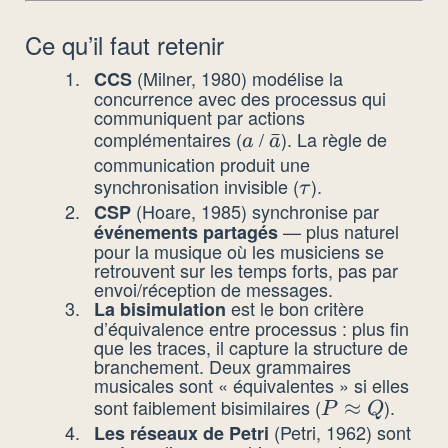
Ce qu’il faut retenir
(Milner, 1980) modélise la
CCS
concurrence avec des processus qui
communiquent par actions
complémentaires (
/
). La règle de
a
\bar{a}
ˉ
a
a
communication produit une
synchronisation invisible (
).
\tau
τ
(Hoare, 1985) synchronise par
CSP
— plus naturel
événements partagés
pour la musique où les musiciens se
retrouvent sur les temps forts, pas par
envoi/réception de messages.
est le bon critère
La bisimulation
d’équivalence entre processus : plus fin
que les traces, il capture la structure de
branchement. Deux grammaires
musicales sont « équivalentes » si elles
sont faiblement bisimilaires (
).
P
≈
P
Q
(Petri, 1962) sont
Les réseaux de Petri
\approx