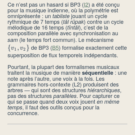
Ce n’est pas un hasard si BP3 (
I2
) a été conçu
pour la musique indienne, où la polymétrie est
omniprésente : un
jouant un cycle
tabliste
rythmique de 7 temps (
) contre un cycle
tāl rūpak
mélodique de 16 temps (
), c’est de la
tīntāl
composition parallèle avec synchronisation au
(le temps fort commun). Le mécanisme
sam
\
de BP3 (
B5
) formalise exactement cette
{
,
}
{v_1,
v
v
1
2
superposition de flux temporels indépendants.
v_2\}
Pourtant, la plupart des formalismes musicaux
traitent la musique de manière
: une
séquentielle
note après l’autre, une voix à la fois. Les
grammaires hors-contexte (L2) produisent des
arbres — qui sont des structures
,
hiérarchiques
pas des structures
. Pour capturer ce
parallèles
qui se passe quand deux voix jouent
en même
, il faut des outils conçus pour la
temps
concurrence.