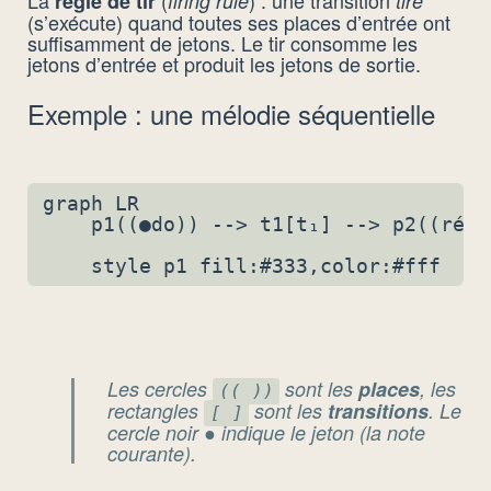
règle de tir
firing rule
tire
(s’exécute) quand toutes ses places d’entrée ont
suffisamment de jetons. Le tir consomme les
jetons d’entrée et produit les jetons de sortie.
Exemple : une mélodie séquentielle
graph LR

    p1((●do)) --> t1[t₁] --> p2((ré))
Les cercles
sont les
places
, les
(( ))
rectangles
sont les
transitions
. Le
[ ]
cercle noir ● indique le jeton (la note
courante).