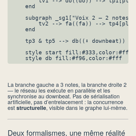
        tv1 --> do((do)) --> tp1[play
    end

    subgraph _sg1["Voix 2 — 2 notes"]

        tv2 --> fa((fa)) --> tp4[play
    end

    tp3 & tp5 --> db((⬇ downbeat))

    style start fill:#333,color:#fff

La branche gauche a 3 notes, la branche droite 2
— le réseau les exécute en parallèle et les
synchronise au downbeat. Pas de sérialisation
artificielle, pas d’entrelacement : la concurrence
est
, visible dans le graphe lui-même.
structurelle
Deux formalismes, une même réalité