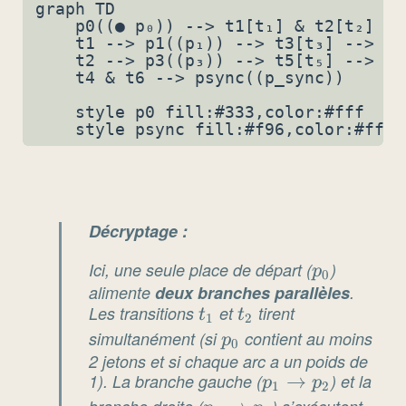
graph TD

    p0((● p₀)) --> t1[t₁] & t2[t₂]

    t1 --> p1((p₁)) --> t3[t₃] --> p2
    t2 --> p3((p₃)) --> t5[t₅] --> p4
    t4 & t6 --> psync((p_sync))

    style p0 fill:#333,color:#fff

Décryptage :
Ici, une seule place de départ (
p_0
)
p
0
alimente
deux branches parallèles
.
Les transitions
t_1
et
t_2
tirent
t
t
1
2
simultanément (si
p_0
contient au moins
p
0
2 jetons et si chaque arc a un poids de
1). La branche gauche (
p_1
→
) et la
p
p
1
2
\to