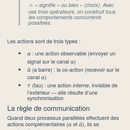
+
» signifie « ou bien » (choix). Avec
ces trois opérateurs, on construit tous
les comportements concurrents
possibles.
Les actions sont de trois types :
: une action observable (envoyer un
a
a
signal sur le canal
)
a
a
(a barre) : la co-action (recevoir sur le
\bar{a}
ˉ
a
canal
)
a
a
(tau) : une action
, invisible de
\tau
interne
τ
l’extérieur — elle résulte d’une
synchronisation
La règle de communication
Quand deux processus parallèles effectuent des
actions complémentaires (
et
), ils se
a
\bar{a}
ˉ
a
a