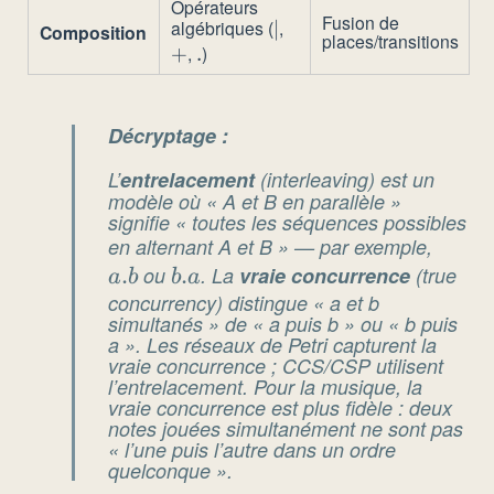
Opérateurs
Fusion de
algébriques (
,
\mid
∣
+
Composition
places/transitions
,
)
+
.
.
Décryptage :
L’
entrelacement
(
interleaving
) est un
modèle où « A et B en parallèle »
signifie « toutes les séquences possibles
en alternant A et B » — par exemple,
a.b
.
ou
b.a
.
. La
vraie concurrence
(
true
a
b
b
a
concurrency
) distingue « a et b
simultanés » de « a puis b » ou « b puis
a ». Les réseaux de Petri capturent la
vraie concurrence ; CCS/CSP utilisent
l’entrelacement. Pour la musique, la
vraie concurrence est plus fidèle : deux
notes jouées simultanément ne sont pas
« l’une puis l’autre dans un ordre
quelconque ».