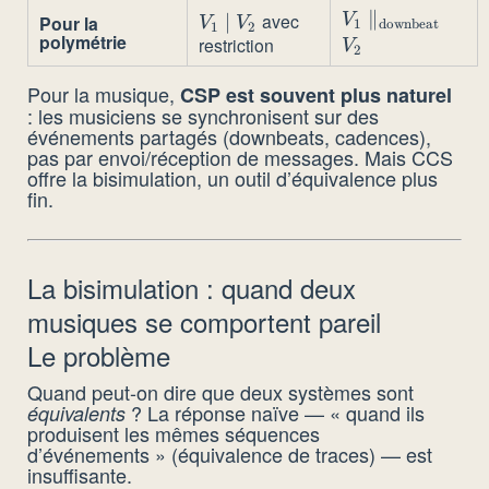
V_1
∥
avec
V_1
∣
V
Pour la
V
V
1
downbeat
1
2
polymétrie
\parallel_{\te
restriction
\mid
V
2
V_2
V_2
Pour la musique,
CSP est souvent plus naturel
: les musiciens se synchronisent sur des
événements partagés (downbeats, cadences),
pas par envoi/réception de messages. Mais CCS
offre la bisimulation, un outil d’équivalence plus
fin.
La bisimulation : quand deux
musiques se comportent pareil
Le problème
Quand peut-on dire que deux systèmes sont
? La réponse naïve — « quand ils
équivalents
produisent les mêmes séquences
d’événements » (équivalence de traces) — est
insuffisante.