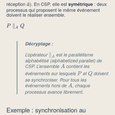
réception
). En CSP, elle est
: deux
\bar{a}
ˉ
symétrique
a
processus qui proposent le même événement
doivent le réaliser
.
ensemble
P
∥
P
Q
A
\parallel_A
Q
Décryptage :
L’opérateur
\parallel_A
∥
est le parallélisme
A
alphabétisé
(
alphabetized parallel
) de
CSP. L’ensemble
A
contient les
A
événements sur lesquels
P
et
Q
doivent
P
Q
se synchroniser. Pour tous les
événements hors de
A
, chaque
A
processus avance librement.
Exemple : synchronisation au