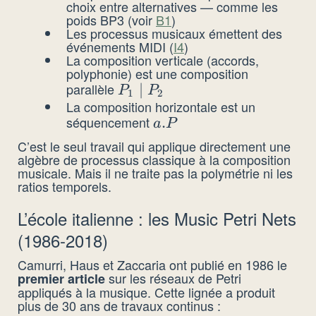
choix entre alternatives — comme les
poids BP3 (voir
B1
)
Les processus musicaux émettent des
événements MIDI (
I4
)
La composition verticale (accords,
polyphonie) est une composition
parallèle
P_1
∣
P
P
1
2
La composition horizontale est un
\mid
séquencement
a.P
.
a
P
P_2
C’est le seul travail qui applique directement une
algèbre de processus classique à la composition
musicale. Mais il ne traite pas la polymétrie ni les
ratios temporels.
L’école italienne : les Music Petri Nets
(1986-2018)
Camurri, Haus et Zaccaria ont publié en 1986 le
sur les réseaux de Petri
premier article
appliqués à la musique. Cette lignée a produit
plus de 30 ans de travaux continus :