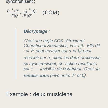
synchronisent :
ˉ
a
a
\frac{P
’
’
P
P
Q
Q
(COM)
τ
∣
’
∣
’
P
Q
P
Q
\xrightarrow{a} P’
\quad Q
\xrightarrow{\bar{a}}
Décryptage :
Q’}{P \mid Q
C’est une règle SOS (
Structural
\xrightarrow{\tau} P’
Operational Semantics
, voir
L6
). Elle dit
\mid Q’} \quad
: si
P
peut envoyer sur
a
et
Q
peut
P
a
Q
\text{(COM)}
recevoir sur
a
, alors les deux processus
a
se synchronisent, et l’action résultante
est
\tau
— invisible de l’extérieur. C’est un
τ
rendez-vous
privé entre
P
et
Q
.
P
Q
Exemple : deux musiciens