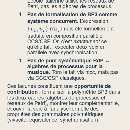
L’école italienne utilise les réseaux de
Petri, pas les algèbres de processus.
Pas de formalisation de BP3 comme
L’expression
système concurrent.
\
n’a jamais été formellement
{
,
}
{v_1,
v
v
1
2
traduite en composition parallèle
v_2\}
CCS/CSP. Or, c’est
ce
exactement
qu’elle fait : exécuter deux voix en
parallèle avec synchronisation.
Pas de pont systématique RdP ↔
algèbres de processus pour la
Toro le fait via ntcc, mais pas
musique.
via CCS/CSP classiques.
Ces lacunes constituent une
opportunité de
: formaliser la polymétrie BP3 dans
contribution
les deux cadres (algèbres de processus et
réseaux de Petri), montrer leur complémentarité,
et ouvrir la voie à l’analyse formelle des
propriétés des grammaires polymétriques
(vivacité, équivalence, synchronisation).