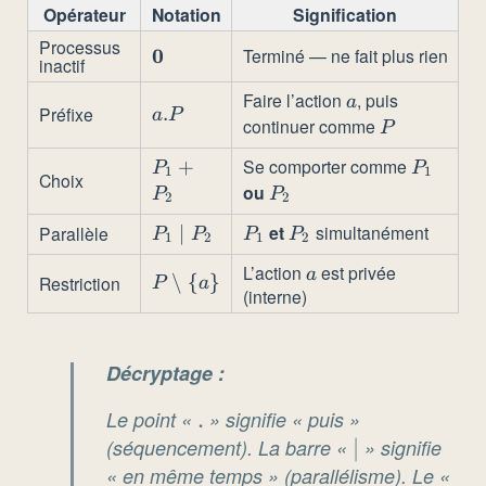
\mid a.P
Opérateur
Notation
Signification
\mid P_1 +
Processus
\mathbf{0}
0
Terminé — ne fait plus rien
inactif
P_2 \mid
P_1 \mid
Faire l’action
, puis
a
a
Préfixe
a.P
.
a
P
continuer comme
P_2 \mid P
P
P
\setminus \
Se comporter comme
P_1
+
P_1
P
P
1
1
Choix
{a\}
+
ou
P_2
P
P
2
2
P_2
et
simultanément
Parallèle
P_1
∣
P_1
P_2
P
P
P
P
1
2
1
2
\mid
L’action
est privée
a
a
P
∖
{
}
Restriction
P_2
P
a
(interne)
\setminus
\{a\}
Décryptage :
Le point «
.
.
» signifie « puis »
(séquencement). La barre «
\mid
∣
» signifie
« en même temps » (parallélisme). Le «
+