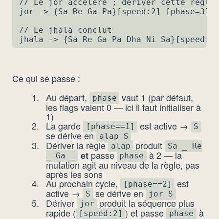
// Le jor accélère ; dériver cette règle 
jor -> {Sa Re Ga Pa}[speed:2] [phase=3]

// Le jhālā conclut

jhala -> {Sa Re Ga Pa Dha Ni Sa}[speed:4
Ce qui se passe :
Au départ,
vaut 1 (par défaut,
phase
les flags valent 0 — ici il faut initialiser à
1)
La garde
est active →
[phase==1]
S
se dérive en
alap S
Dériver la règle
produit
alap
Sa _ Re
passe
à 2 — la
et
_ Ga _
phase
mutation agit au niveau de la règle, pas
après les sons
Au prochain cycle,
est
[phase==2]
active →
se dérive en
S
jor S
Dériver
produit la séquence plus
jor
rapide (
) et passe
à
[speed:2]
phase