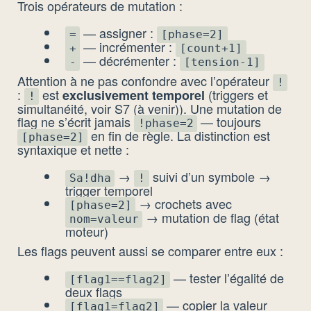
Trois opérateurs de mutation :
— assigner :
=
[phase=2]
— incrémenter :
+
[count+1]
— décrémenter :
-
[tension-1]
Attention à ne pas confondre avec l’opérateur
!
:
est
(triggers et
exclusivement temporel
!
simultanéité, voir S7 (à venir)). Une mutation de
flag ne s’écrit jamais
— toujours
!phase=2
en fin de règle. La distinction est
[phase=2]
syntaxique et nette :
→
suivi d’un symbole →
Sa!dha
!
trigger temporel
→ crochets avec
[phase=2]
→ mutation de flag (état
nom=valeur
moteur)
Les flags peuvent aussi se comparer entre eux :
— tester l’égalité de
[flag1==flag2]
deux flags
— copier la valeur
[flag1=flag2]