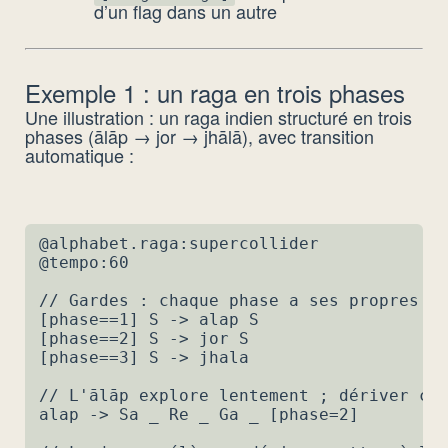
d’un flag dans un autre
Exemple 1 : un raga en trois phases
Une illustration : un raga indien structuré en trois
phases (ālāp → jor → jhālā), avec transition
automatique :
@alphabet.raga:supercollider

@tempo:60

// Gardes : chaque phase a ses propres rè
[phase==1] S -> alap S

[phase==2] S -> jor S

[phase==3] S -> jhala

// L'ālāp explore lentement ; dériver cet
alap -> Sa _ Re _ Ga _ [phase=2]
