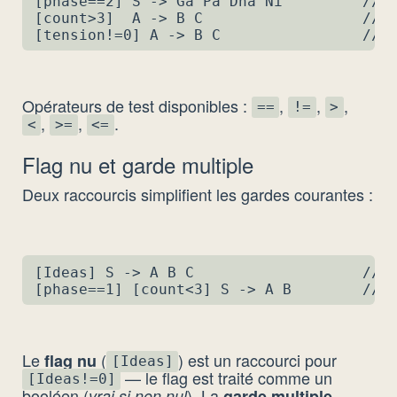
[phase==2] S -> Ga Pa Dha Ni         // a
[count>3]  A -> B C                  // a
[tension!=0] A -> B C                // 
Opérateurs de test disponibles :
,
,
,
==
!=
>
,
,
.
<
>=
<=
Flag nu et garde multiple
Deux raccourcis simplifient les gardes courantes :
[Ideas] S -> A B C                   // f
[phase==1] [count<3] S -> A B        // 
Le
(
) est un raccourci pour
flag nu
[Ideas]
— le flag est traité comme un
[Ideas!=0]
booléen (
). La
vrai si non nul
garde multiple