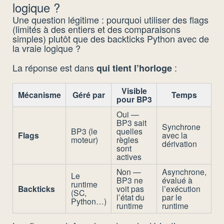
logique ?
Une question légitime : pourquoi utiliser des flags
(limités à des entiers et des comparaisons
simples) plutôt que des backticks Python avec de
la vraie logique ?
La réponse est dans
:
qui tient l’horloge
Visible
Mécanisme
Géré par
Temps
pour BP3
Oui —
BP3 sait
Synchrone
BP3 (le
quelles
Flags
avec la
moteur)
règles
dérivation
sont
actives
Non —
Asynchrone,
Le
BP3 ne
évalué à
runtime
Backticks
voit pas
l’exécution
(SC,
l’état du
par le
Python…)
runtime
runtime