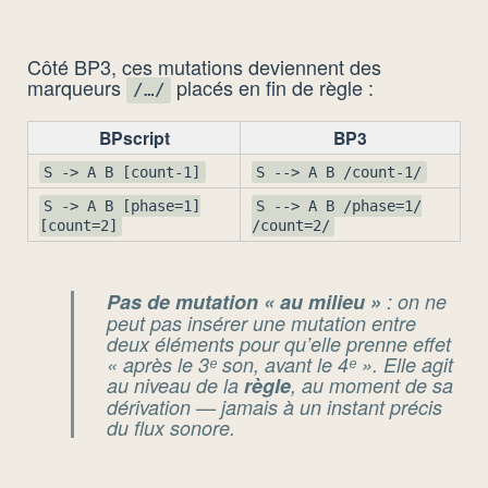
Côté BP3, ces mutations deviennent des
marqueurs
placés en fin de règle :
/…/
BPscript
BP3
S -> A B [count-1]
S --> A B /count-1/
S -> A B [phase=1]
S --> A B /phase=1/
[count=2]
/count=2/
Pas de mutation « au milieu »
: on ne
peut pas insérer une mutation entre
deux éléments pour qu’elle prenne effet
« après le 3ᵉ son, avant le 4ᵉ ». Elle agit
au niveau de la
règle
, au moment de sa
dérivation — jamais à un instant précis
du flux sonore.