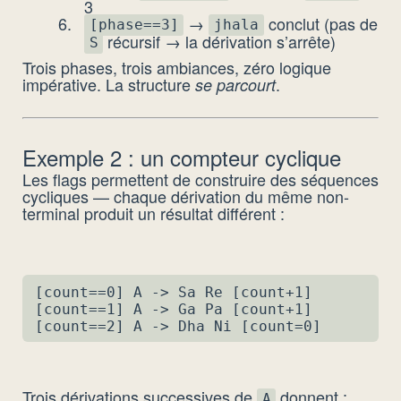
3
→
conclut (pas de
[phase==3]
jhala
récursif → la dérivation s’arrête)
S
Trois phases, trois ambiances, zéro logique
impérative. La structure
.
se parcourt
Exemple 2 : un compteur cyclique
Les flags permettent de construire des séquences
cycliques — chaque dérivation du même non-
terminal produit un résultat différent :
[count==0] A -> Sa Re [count+1]

[count==1] A -> Ga Pa [count+1]

[count==2] A -> Dha Ni [count=0]       /
Trois dérivations successives de
donnent :
A