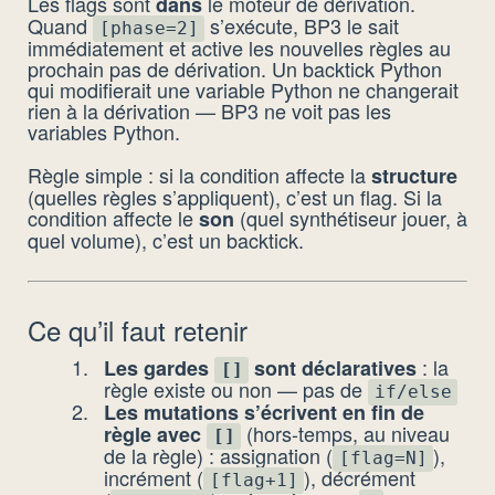
Les flags sont
le moteur de dérivation.
dans
Quand
s’exécute, BP3 le sait
[phase=2]
immédiatement et active les nouvelles règles au
prochain pas de dérivation. Un backtick Python
qui modifierait une variable Python ne changerait
rien à la dérivation — BP3 ne voit pas les
variables Python.
Règle simple : si la condition affecte la
structure
(quelles règles s’appliquent), c’est un flag. Si la
condition affecte le
(quel synthétiseur jouer, à
son
quel volume), c’est un backtick.
Ce qu’il faut retenir
: la
Les gardes
sont déclaratives
[]
règle existe ou non — pas de
if/else
Les mutations s’écrivent en fin de
(hors-temps, au niveau
règle avec
[]
de la règle) : assignation (
),
[flag=N]
incrément (
), décrément
[flag+1]