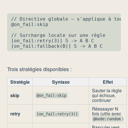
// Directive globale — s'applique à toute
@on_fail:skip                            
// Surcharge locale sur une règle

[on_fail:retry(3)] S -> A B C            
[on_fail:fallback(B)] S -> A B C        
Trois stratégies disponibles :
Stratégie
Syntaxe
Effet
Sauter la règle
skip
qui échoue,
@on_fail:skip
continuer
Réessayer N
retry
fois (utile avec
[on_fail:retry(3)]
)
@mode:random
Basculer vers