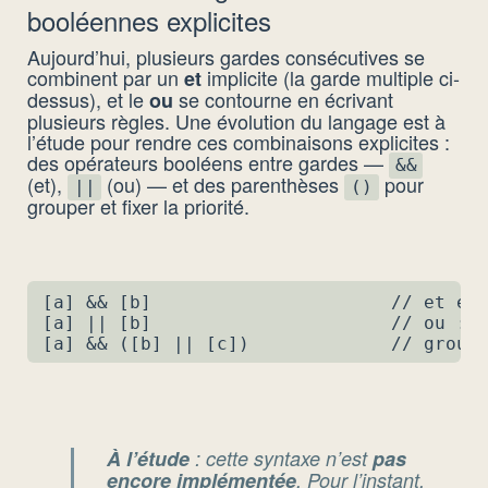
booléennes explicites
Aujourd’hui, plusieurs gardes consécutives se
combinent par un
implicite (la garde multiple ci-
et
dessus), et le
se contourne en écrivant
ou
plusieurs règles. Une évolution du langage est à
l’étude pour rendre ces combinaisons explicites :
des opérateurs booléens entre gardes —
&&
(et),
(ou) — et des parenthèses
pour
||
()
grouper et fixer la priorité.
[a] && [b]                      // et exp
[a] || [b]                      // ou : a
[a] && ([b] || [c])             // group
À l’étude
: cette syntaxe n’est
pas
encore implémentée
. Pour l’instant,