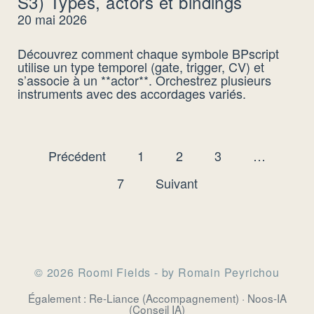
S3) Types, actors et bindings
20 mai 2026
Découvrez comment chaque symbole BPscript
utilise un type temporel (gate, trigger, CV) et
s’associe à un **actor**. Orchestrez plusieurs
instruments avec des accordages variés.
Pagination des publications
Précédent
1
2
3
…
7
Suivant
© 2026 Roomi Fields - by Romain Peyrichou
Également :
Re-Liance
(Accompagnement) ·
Noos-IA
(Conseil IA)